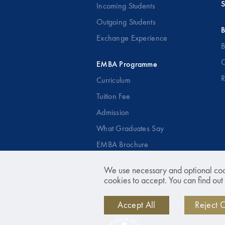
S
Incoming Students
Outgoing Students
B
Exchange Experience
B
O
EMBA Programme
R
Curriculum
Tuition Fee
Admission
What Graduates Say
EMBA Brochure
We use necessary and optional coo
Executive Education
cookies to accept. You can find out
Open Programmes
Open Courses
Accept All
Reject 
Custom Programmes