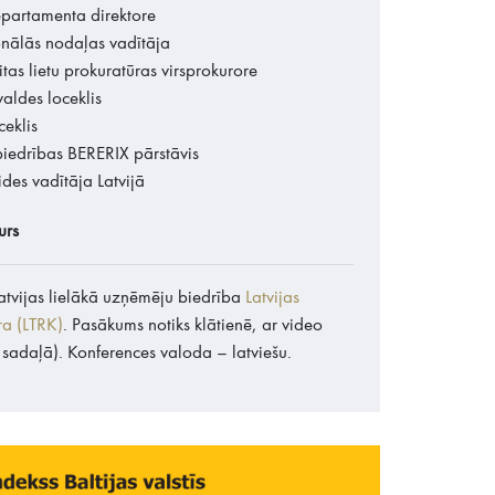
partamenta direktore
onālās nodaļas vadītāja
tas lietu prokuratūras virsprokurore
aldes loceklis
ceklis
biedrības BERERIX pārstāvis
ides vadītāja Latvijā
urs
atvijas lielākā uzņēmēju biedrība
Latvijas
ra (LTRK)
. Pasākums notiks klātienē, ar video
 sadaļā). Konferences valoda – latviešu.