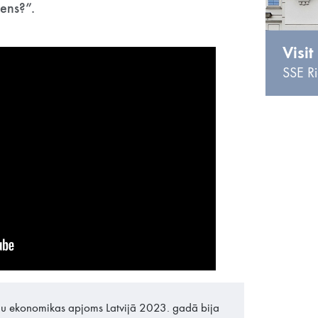
iens?”.
Visit
SSE Ri
u ekonomikas apjoms Latvijā 2023. gadā bija