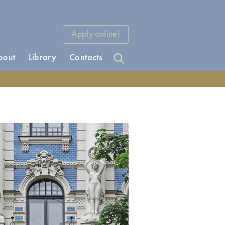
Apply online!
bout
Library
Contacts