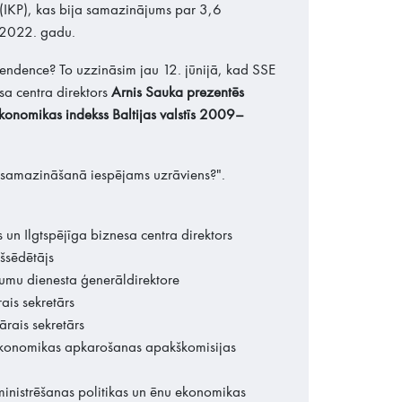
IKP), kas bija samazinājums par 3,6
 2022. gadu.
endence? To uzzināsim jau 12. jūnijā, kad SSE
sa centra direktors
Arnis Sauka prezentēs
konomikas indekss Baltijas valstīs 2009–
i samazināšanā iespējams uzrāviens?".
 un Ilgtspējīga biznesa centra direktors
kšsēdētājs
mumu dienesta ģenerāldirektore
ais sekretārs
rais sekretārs
ekonomikas apkarošanas apakškomisijas
nistrēšanas politikas un ēnu ekonomikas