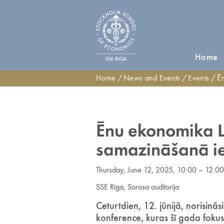
Home
Home
News and Events
Events
Ēnu 
Ēnu ekonomika La
samazināšanā i
Thursday, June 12, 2025, 10:00 – 12:00
SSE Riga, Sorosa auditorija
Ceturtdien, 12. jūnijā, norisin
konference, kuras šī gada fokus