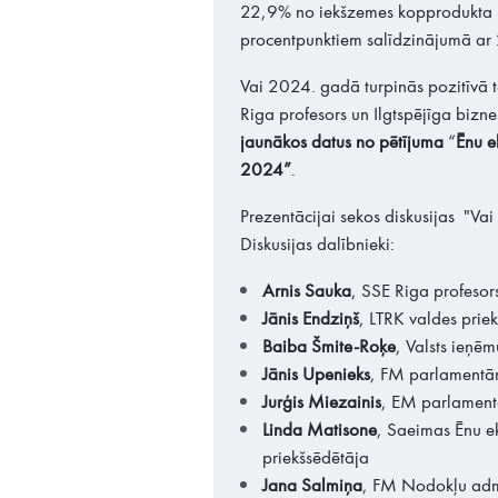
22,9% no iekšzemes kopprodukta (
procentpunktiem salīdzinājumā ar
Vai 2024. gadā turpinās pozitīvā t
Riga profesors un Ilgtspējīga bizne
jaunākos datus no pētījuma
“
Ēnu e
2024”
.
Prezentācijai sekos diskusijas "Va
Diskusijas dalībnieki:
Arnis Sauka
, SSE Riga profesors
Jānis Endziņš
, LTRK valdes prie
Baiba Šmite-Roķe
, Valsts ieņē
Jānis Upenieks
, FM parlamentār
Jurģis Miezainis
, EM parlamentā
Linda Matisone
, Saeimas Ēnu 
priekšsēdētāja
Jana Salmiņa
, FM Nodokļu admi