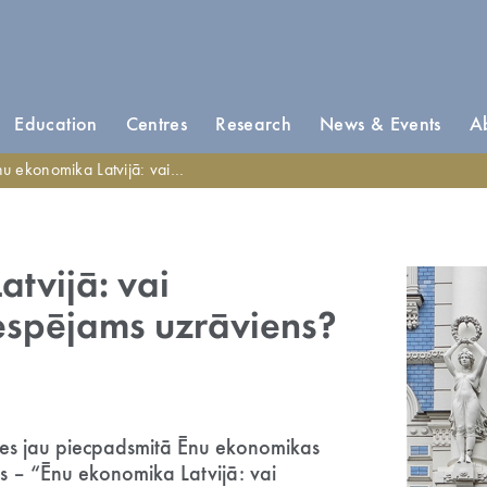
Education
Centres
Research
News & Events
A
ekonomika Latvijā: vai samazināšanā iespējams uzrāviens?
tvijā: vai
espējams uzrāviens?
āsies jau piecpadsmitā Ēnu ekonomikas
s – “Ēnu ekonomika Latvijā: vai