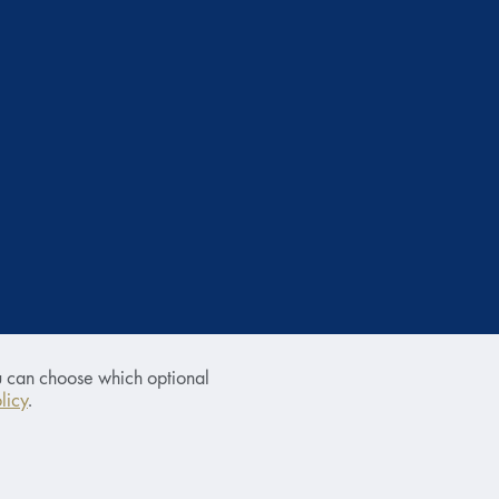
u can choose which optional
licy
.