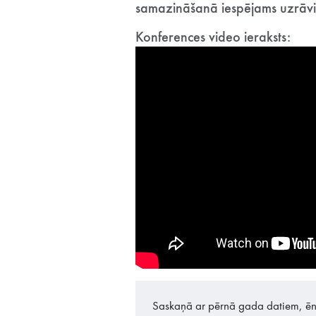
samazināšanā iespējams uzrāv
Konferences video ieraksts:
Saskaņā ar pērnā gada datiem, ēn