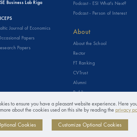
SE Business Lab Riga
Podcast - ESI What's Next?
Podcast - Person of Interest
ICEPS
altic Journal of Economics
About
ccasional Papers
About the School
esearch Papers
Rector
FT Ranking
CVTrust
Alumni
Building
Art Collection
kies to ensure you have a pleasant website experience. Here yo
 more about the cookies used on this site by reading the
privacy po
SSE Riga Foundation
Gender Equality
Optional Cookies
Customize Optional Cookies