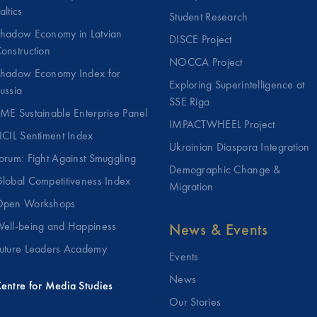
altics
Student Research
hadow Economy in Latvian
DISCE Project
onstruction
NOCCA Project
hadow Economy Index for
Exploring Superintelligence at
ussia
SSE Riga
ME Sustainable Enterprise Panel
IMPACTWHEEL Project
ICIL Sentiment Index
Ukrainian Diaspora Integration
orum: Fight Against Smuggling
Demographic Change &
lobal Competitiveness Index
Migration
pen Workshops
ell-being and Happiness
News & Events
uture Leaders Academy
Events
News
entre for Media Studies
Our Stories