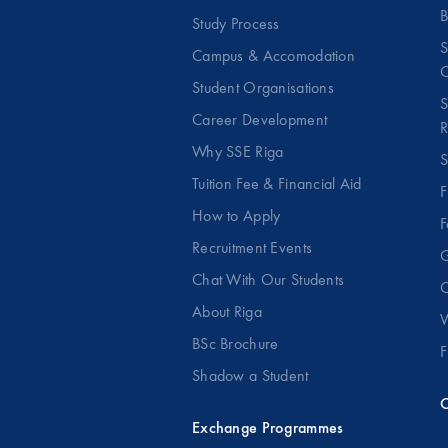
B
Study Process
S
Campus & Accomodation
C
Student Organisations
S
Career Development
R
Why SSE Riga
S
Tuition Fee & Financial Aid
F
How to Apply
F
Recruitment Events
G
Chat With Our Students
O
About Riga
W
BSc Brochure
F
Shadow a Student
C
Exchange Programmes