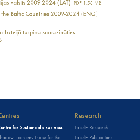
ijas valstīs 2009-2024 (LAT)
PDF
1.58 MB
the Baltic Countries 2009-2024 (ENG)
a Latvijā turpina samazināties
B
Centres
Research
entre for Sustainable Business
Faculty Research
hadow Economy Index for the
Faculty Publications