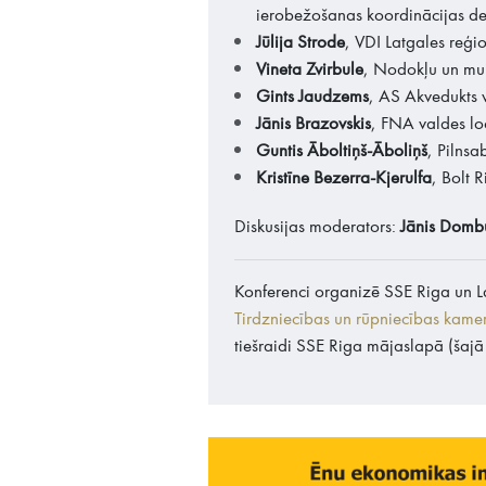
ierobežošanas koordinācijas de
Jūlija Strode
, VDI Latgales reģi
Vineta Zvirbule
, Nodokļu un mui
Gints Jaudzems
, AS Akvedukts v
Jānis Brazovskis
, FNA valdes lo
Guntis Āboltiņš-Āboliņš
, Pilnsa
Kristīne Bezerra-Kjerulfa
, Bolt R
Diskusijas moderators:
Jānis Domb
Konferenci organizē SSE Riga un L
Tirdzniecības un rūpniecības kame
tiešraidi SSE Riga mājaslapā (šajā