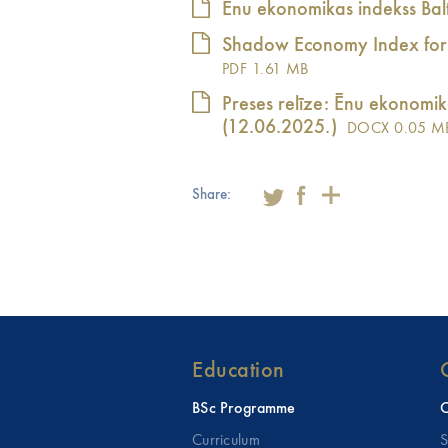
Ēnu ekonomikas indekss Balt
Shadow Economy Index for 
PDF
1.61 MB
Preses relīze: Ēnu ekonomik
(12.06.2025.)
DOCX
0.05 M
Share:
Education
BSc Programme
C
Curriculum
S