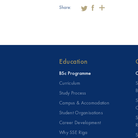
Share:
Education
BSc Programme
C
Curriculum
S
B
Study Process
S
Campus & Accomodation
C
Student Organisations
S
Career Development
R
Why SSE Riga
S