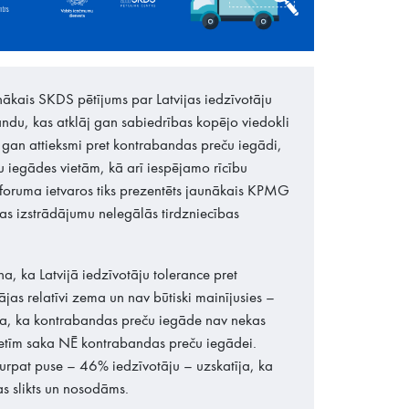
nākais SKDS pētījums par Latvijas iedzīvotāju
andu, kas atklāj gan sabiedrības kopējo viedokli
 gan attieksmi pret kontrabandas preču iegādi,
iegādes vietām, kā arī iespējamo rīcību
foruma ietvaros tiks prezentēts jaunākais KPMG
kas izstrādājumu nelegālās tirdzniecības
a, ka Latvijā iedzīvotāju tolerance pret
as relatīvi zema un nav būtiski mainījusies –
ja, ka kontrabandas preču iegāde nav nekas
tīm saka NĒ kontrabandas preču iegādei.
rpat puse – 46% iedzīvotāju – uzskatīja, ka
s slikts un nosodāms.