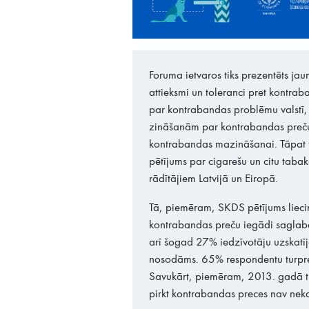
Foruma ietvaros tiks prezentēts jau
attieksmi un toleranci pret kontrab
par kontrabandas problēmu valstī,
zināšanām par kontrabandas preču 
kontrabandas mazināšanai. Tāpat 
pētījums par cigarešu un citu taba
rādītājiem Latvijā un Eiropā.
Tā, piemēram, SKDS pētījums liecin
kontrabandas preču iegādi saglabāj
arī šogad 27% iedzīvotāju uzskatī
nosodāms. 65% respondentu turpre
Savukārt, piemēram, 2013. gadā tu
pirkt kontrabandas preces nav neka