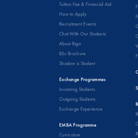
Tuition Fee & Financial Aid
F
How to Apply
F
Recruitment Events
G
Chat With Our Students
O
About Riga
W
BSc Brochure
F
Shadow a Student
C
Exchange Programmes
S
Incoming Students
Outgoing Students
B
Exchange Experience
B
O
EMBA Programme
R
Curriculum