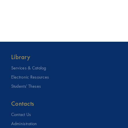
Library
Services & Catalog
Electronic Resources
Students' Theses
Contacts
Contact Us
Administration