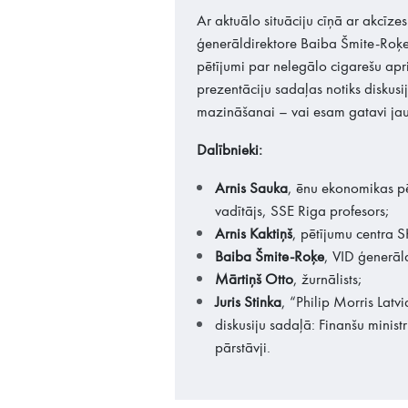
Ar aktuālo situāciju cīņā ar akcīze
ģenerāldirektore Baiba Šmite-Roķe.
pētījumi par nelegālo cigarešu apri
prezentāciju sadaļas notiks diskusi
mazināšanai – vai esam gatavi ja
Dalībnieki:
Arnis Sauka
, ēnu ekonomikas pē
vadītājs, SSE Riga profesors;
Arnis Kaktiņš
, pētījumu centra S
Baiba Šmite-Roķe
, VID ģenerāl
Mārtiņš Otto
, žurnālists;
Juris Stinka
, “Philip Morris Latvi
diskusiju sadaļā: Finanšu minist
pārstāvji.