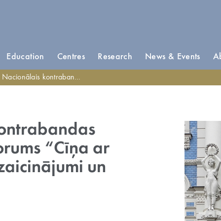
Education
Centres
Research
News & Events
A
nālais kontrabandas problemātikas forums “Cīņa ar kontrabandu – izaicinājumi un panākumi”
kontrabandas
orums “Cīņa ar
zaicinājumi un