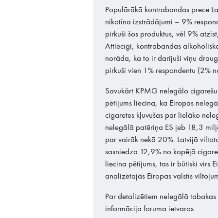
Populārākā kontrabandas prece Latv
nikotīna izstrādājumi – 9% respon
pirkuši šos produktus, vēl 9% atzīst
Attiecīgi, kontrabandas alkoholisk
norāda, ka to ir darījuši viņu drau
pirkuši vien 1% respondentu (2% nor
Savukārt KPMG nelegālo cigarešu u
pētījums liecina, ka Eiropas nelegā
cigaretes kļuvušas par lielāko nel
nelegālā patēriņa ES jeb 18,3 mil
par vairāk nekā 20%. Latvijā vilto
sasniedza 12,9% no kopējā cigareš
liecina pētījums, tas ir būtiski vir
analizētajās Eiropas valstīs viltoj
Par detalizētiem nelegālā tabakas p
informācija foruma ietvaros.