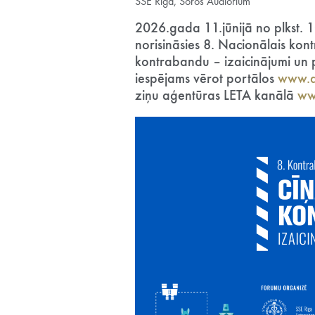
SSE Riga, Soros Audiorium
2026.gada 11.jūnijā no plkst. 1
norisināsies 8. Nacionālais ko
kontrabandu – izaicinājumi un 
iespējams vērot portālos
www.de
ziņu aģentūras LETA kanālā
ww