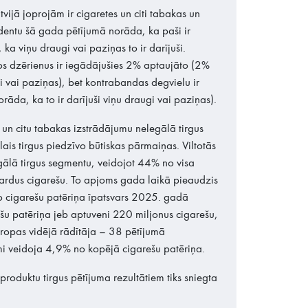
ijā joprojām ir cigaretes un citi tabakas un
dentu šā gada pētījumā norāda, ka paši ir
, ka viņu draugi vai paziņas to ir darījuši.
os dzērienus ir iegādājušies 2% aptaujāto (2%
gi vai paziņas), bet kontrabandas degvielu ir
āda, ka to ir darījuši viņu draugi vai paziņas).
n citu tabakas izstrādājumu nelegālā tirgus
lais tirgus piedzīvo būtiskas pārmaiņas. Viltotās
egālā tirgus segmentu, veidojot 44% no visa
jardus cigarešu. To apjoms gada laikā pieaudzis
to cigarešu patēriņa īpatsvars 2025. gadā
u patēriņa jeb aptuveni 220 miljonus cigarešu,
s Eiropas vidējā rādītāja – 38 pētījumā
umi veidoja 4,9% no kopējā cigarešu patēriņa.
roduktu tirgus pētījuma rezultātiem tiks sniegta