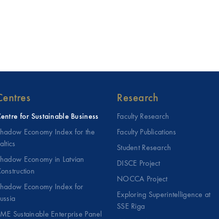
Centres
Research
entre for Sustainable Business
Faculty Research
hadow Economy Index for the
Faculty Publications
altics
Student Research
hadow Economy in Latvian
DISCE Project
onstruction
NOCCA Project
hadow Economy Index for
Exploring Superintelligence at
ussia
SSE Riga
ME Sustainable Enterprise Panel