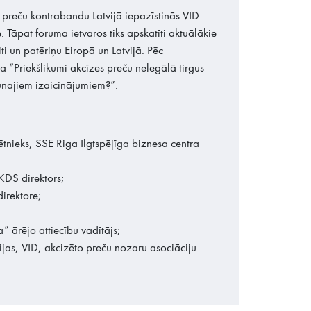
s preču kontrabandu Latvijā iepazīstinās VID
 Tāpat foruma ietvaros tiks apskatīti aktuālākie
ti un patēriņu Eiropā un Latvijā. Pēc
ja “Priekšlikumi akcīzes preču nelegālā tirgus
unajiem izaicinājumiem?”.
tnieks, SSE Riga Ilgtspējīga biznesa centra
KDS direktors;
direktore;
a” ārējo attiecību vadītājs;
rijas, VID, akcizēto preču nozaru asociāciju