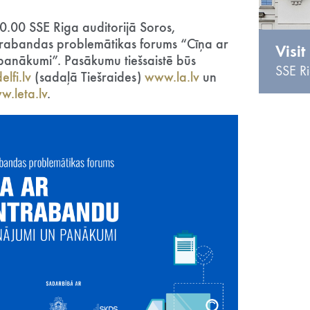
0.00 SSE Riga auditorijā Soros,
ntrabandas problemātikas forums “Cīņa ar
Visit
panākumi”. Pasākumu tiešsaistē būs
SSE Ri
lfi.lv
(sadaļā Tiešraides)
www.la.lv
un
w.leta.lv
.