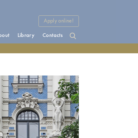
Apply online!
bout
Library
Contacts